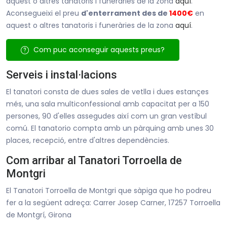
aquest o altres tanatoris i funeràries de la zona
aquí
.
Aconsegueixi el preu
d'enterrament des de
1400€
en
aquest o altres tanatoris i funeràries de la zona
aquí
.
Com puc aconseguir aquests preus?
Serveis i instal·lacions
El tanatori consta de dues sales de vetlla i dues estançes
més, una sala multiconfessional amb capacitat per a 150
persones, 90 d'elles assegudes així com un gran vestíbul
comú. El tanatorio compta amb un pàrquing amb unes 30
places, recepció, entre d'altres dependències.
Com arribar al Tanatori Torroella de
Montgri
El Tanatori Torroella de Montgri que sàpiga que ho podreu
fer a la següent adreça: Carrer Josep Carner, 17257 Torroella
de Montgrí, Girona