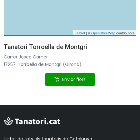
Leaflet
| ©
OpenStreetMap
contributors
Tanatori Torroella de Montgri
Carrer Josep Carner
17257, Torroella de Montgri (Girona)
Enviar flors
Llistat de tots els tanatoris de Catalunya.