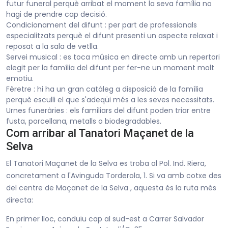
futur funeral perquè arribat el moment la seva família no
hagi de prendre cap decisió.
Condicionament del difunt : per part de professionals
especialitzats perquè el difunt presenti un aspecte relaxat i
reposat a la sala de vetlla.
Servei musical : es toca música en directe amb un repertori
elegit per la família del difunt per fer-ne un moment molt
emotiu.
Fèretre : hi ha un gran catàleg a disposició de la família
perquè esculli el que s'adeqüi més a les seves necessitats.
Urnes funeràries : els familiars del difunt poden triar entre
fusta, porcellana, metalls o biodegradables.
Com arribar al Tanatori Maçanet de la
Selva
El Tanatori Maçanet de la Selva es troba al Pol. Ind. Riera,
concretament a l'Avinguda Torderola, 1. Si va amb cotxe des
del centre de Maçanet de la Selva , aquesta és la ruta més
directa:
En primer lloc, conduïu cap al sud-est a Carrer Salvador