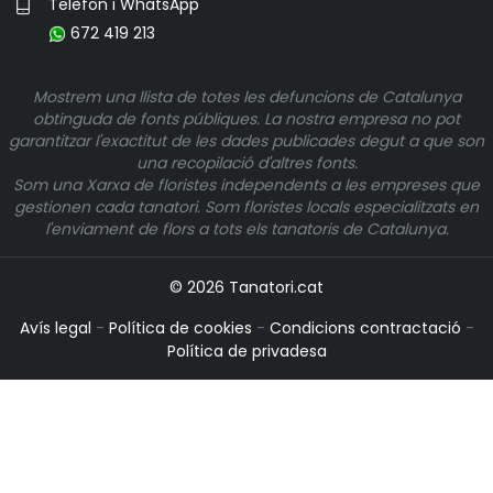
Telèfon i WhatsApp
672 419 213
Mostrem una llista de totes les defuncions de Catalunya
obtinguda de fonts públiques. La nostra empresa no pot
garantitzar l'exactitut de les dades publicades degut a que son
una recopilació d'altres fonts.
Som una Xarxa de floristes independents a les empreses que
gestionen cada tanatori. Som floristes locals especialitzats en
l'enviament de flors a tots els tanatoris de Catalunya.
© 2026 Tanatori.cat
Avís legal
-
Política de cookies
-
Condicions contractació
-
Política de privadesa