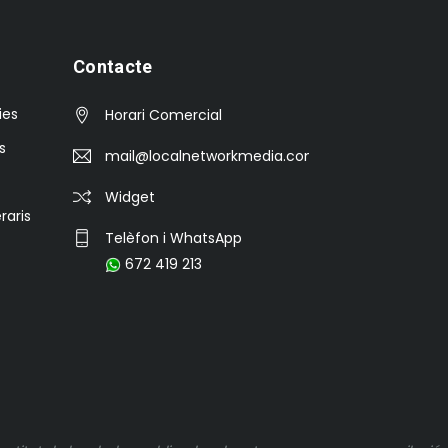
Contacte
ies
Horari Comercial
s
mail@localnetworkmedia.com
Widget
raris
Telèfon i WhatsApp
672 419 213