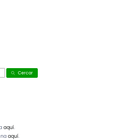
Cercar
na
aquí
.
zona
aquí
.