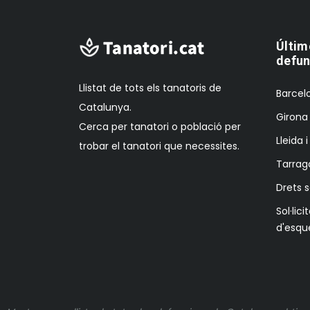
Últim
defun
Llistat de tots els tanatoris de
Barcelo
Catalunya.
Girona 
Cerca per tanatori o població per
Lleida 
trobar el tanatori que necessites.
Tarrag
Drets 
Sol·lici
d'esqu