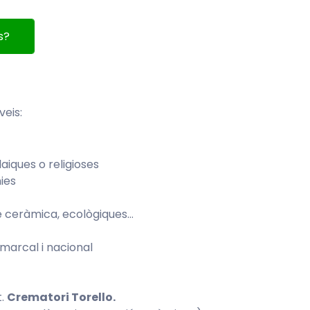
s?
veis:
iques o religioses
ies
de ceràmica, ecològiques…
omarcal i nacional
t.
Crematori Torello.