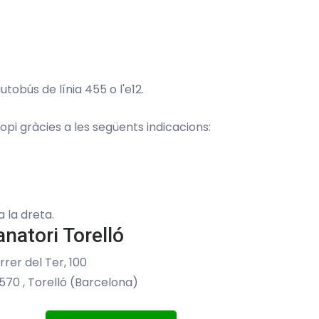
tobús de línia 455 o l'e12.
opi gràcies a les següents indicacions:
a la dreta.
anatori Torelló
rrer del Ter, 100
570 , Torelló (Barcelona)