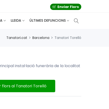
Enviar Flors
A
LLEIDA
ÚLTIMES DEFUNCIONS
Tanatori.cat
Barcelona
Tanatori Torelló
rincipal instal·lació funerària de la localitat
 flors al Tanatori Torelló