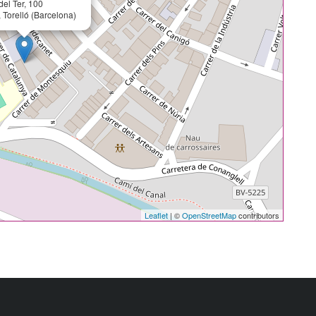
del Ter, 100
 Torelló (Barcelona)
Leaflet
| ©
OpenStreetMap
contributors