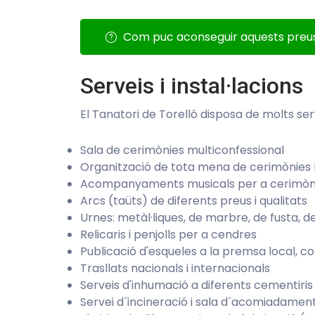
Com puc aconseguir aquests preu
Serveis i instal·lacions
El Tanatori de Torelló disposa de molts ser
Sala de cerimònies multiconfessional
Organització de tota mena de cerimònies la
Acompanyaments musicals per a cerimòn
Arcs (taüts) de diferents preus i qualitats
Urnes: metàl·liques, de marbre, de fusta, 
Relicaris i penjolls per a cendres
Publicació d'esqueles a la premsa local, c
Trasllats nacionals i internacionals
Serveis d'inhumació a diferents cementiris
Servei d´incineració i sala d´acomiadamen