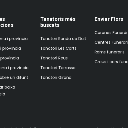
es
Tanatoris més
Enviar Flors
cions
buscats
Corones Funeràr
na i província
Tanatori Ronda de Dalt
Centres Funerari
i província
Tanatori Les Corts
Rams funeraris
i província
Tanatori Reus
Creus i cors fune
ona i província
Tanatori Terrassa
sobre un difunt
Tanatori Girona
tar baixa
ela