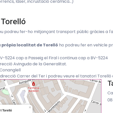
orrencs, làser, incrustació ceràmica…)
 Torelló
geu podreu fer-ho mitjançant transport públic gràcies a l'au
a pròpia localitat de Torelló
ho podreu fer en vehicle pr
BV-5224 cap a Passeig el Firal i continua cap a BV-5224
irecció Avinguda de la Generalitat.
Conanglell
direcció Carrer del Ter i podreu veure el tanatori Torelló 
T
Ca
08
×
i Torelló