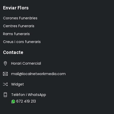
Enviar Flors
Corones Funeràries
Centres Funeraris
Rams funeraris
Creus i cors funeraris
Contacte
Horari Comercial
mail@localnetworkmedia.com
Widget
Telèfon i WhatsApp
672 419 213