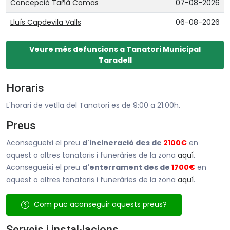
Concepció Tañà Comas
07-08-2026
Lluís Capdevila Valls
06-08-2026
Veure més defuncions a Tanatori Municipal
Taradell
Horaris
L'horari de vetlla del Tanatori es de 9:00 a 21:00h.
Preus
Aconsegueixi el preu
d'incineració des de
2100€
en
aquest o altres tanatoris i funeràries de la zona
aquí
.
Aconsegueixi el preu
d'enterrament des de
1700€
en
aquest o altres tanatoris i funeràries de la zona
aquí
.
Com puc aconseguir aquests preus?
Serveis i instal·lacions