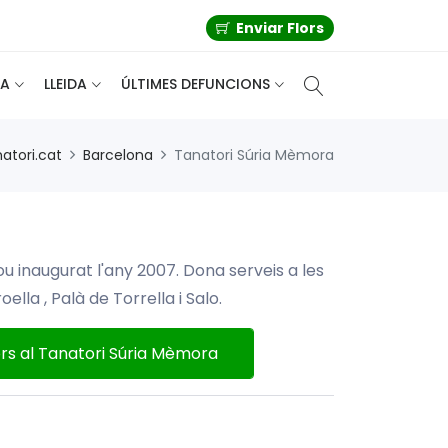
Enviar Flors
A
LLEIDA
ÚLTIMES DEFUNCIONS
atori.cat
Barcelona
Tanatori Súria Mèmora
u inaugurat l'any 2007. Dona serveis a les
ella , Palà de Torrella i Salo.
ors al Tanatori Súria Mèmora