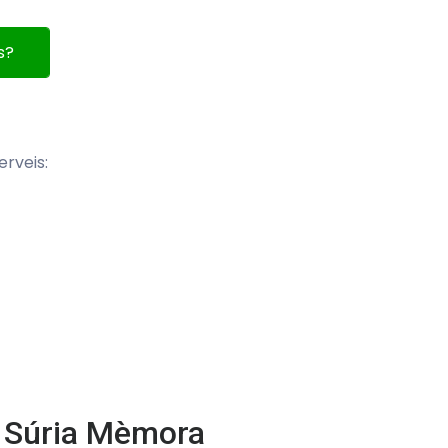
s?
erveis:
i Súria Mèmora