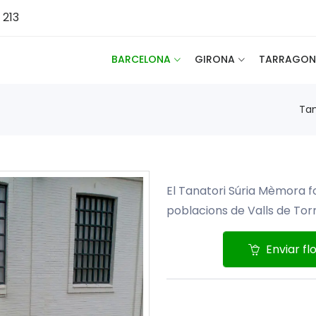
 213
BARCELONA
GIRONA
TARRAGON
Tan
El Tanatori Súria Mèmora fo
poblacions de Valls de Torro
Enviar fl