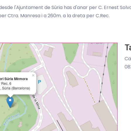
desde l'Ajuntament de Súria has d'anar per C. Ernest Solv
per Ctra. Manresa i a 260m. a la dreta per C.Rec.
T
Ca
08
×
ori Súria Mèmora
 Rec, 6
, Súria (Barcelona)