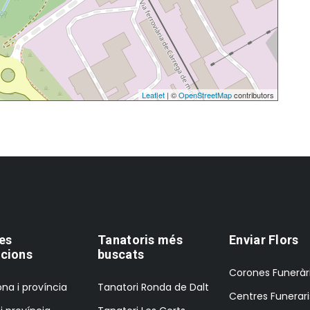
Leaflet
| ©
OpenStreetMap
contributors
es
Tanatoris més
Enviar Flors
cions
buscats
Corones Funeràr
na i província
Tanatori Ronda de Dalt
Centres Funerari