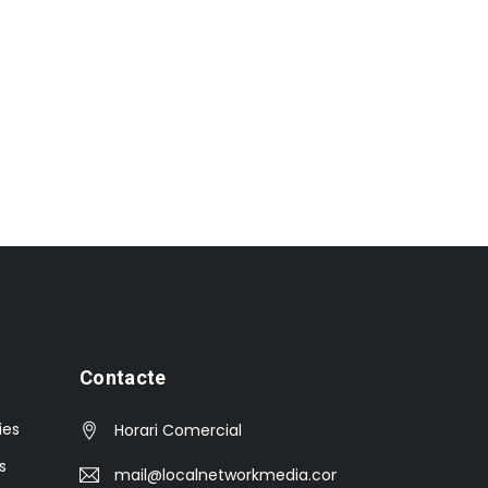
Contacte
ies
Horari Comercial
s
mail@localnetworkmedia.com