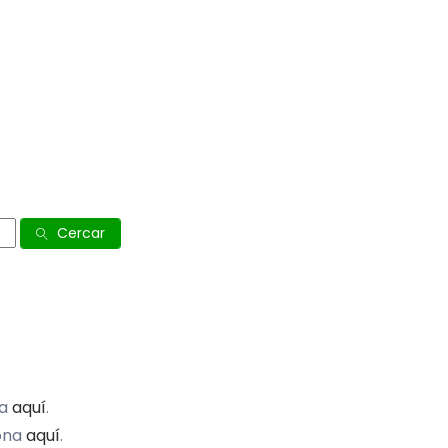
Cercar
na
aquí
.
zona
aquí
.