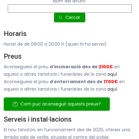
Nom del difunt:
Cercar
Horaris
Horari de de 09:00 a 20:00 h (quan hi ha servei)
Preus
Aconsegueixi el preu
d'incineració des de
2100€
en
aquest o altres tanatoris i funeràries de la zona
aquí
.
Aconsegueixi el preu
d'enterrament des de
1700€
en
aquest o altres tanatoris i funeràries de la zona
aquí
.
Com puc aconseguir aquests preus?
Serveis i instal·lacions
El nou tanatori, en funcionament des de 2020, ofereix una
àmplia sala de vetlla, situada al centre del poble.