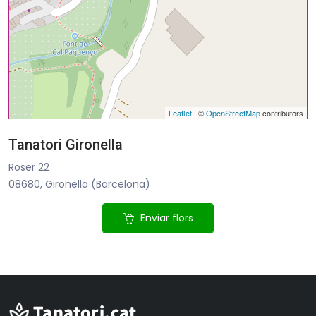
Leaflet
| ©
OpenStreetMap
contributors
Tanatori Gironella
Roser 22
08680, Gironella (Barcelona)
Enviar flors