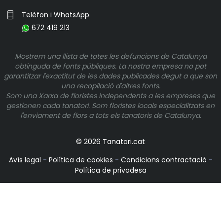
Telèfon i WhatsApp
672 419 213
Mostrem una llista de totes les defuncions de Catalunya
obtinguda de fonts públiques. La nostra empresa no pot
garantitzar l'exactitut de les dades publicades degut a que son
una recopilació d'altres fonts.
Som una Xarxa de floristes independents a les empreses que
gestionen cada tanatori. Som floristes locals especialitzats en
l'enviament de flors a tots els tanatoris de Catalunya.
© 2026 Tanatori.cat
Avís legal
-
Política de cookies
-
Condicions contractació
-
Política de privadesa