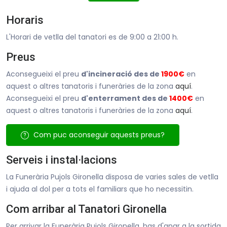
Horaris
L'Horari de vetlla del tanatori es de 9:00 a 21:00 h.
Preus
Aconsegueixi el preu
d'incineració des de
1900€
en
aquest o altres tanatoris i funeràries de la zona
aquí
.
Aconsegueixi el preu
d'enterrament des de
1400€
en
aquest o altres tanatoris i funeràries de la zona
aquí
.
Com puc aconseguir aquests preus?
Serveis i instal·lacions
La Funerària Pujols Gironella disposa de varies sales de vetlla
i ajuda al dol per a tots el familiars que ho necessitin.
Com arribar al Tanatori Gironella
Per arrivar la Funerària Pujols Gironella, has d'anar a la sortida