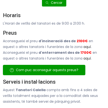
Cercar
Horaris
L'Horari de vetlla del tanatori es de 9:00 a 21:00 h.
Preus
Aconsegueixi el preu
d'incineració des de
2100€
en
aquest o altres tanatoris i funeràries de la zona
aquí
.
Aconsegueixi el preu
d'enterrament des de
1700€
en
aquest o altres tanatoris i funeràries de la zona
aquí
.
Com puc aconseguir aquests preus?
Serveis i instal·lacions
Aquest
Tanatori Calella
compta amb fins a 4 sales de
vetlla totalment equipades per a la comoditat dels seus
assistents, té també servei de pàrquing privat.