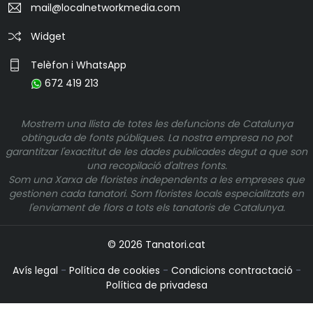
mail@localnetworkmedia.com
Widget
Telèfon i WhatsApp
672 419 213
Mostrem una llista de totes les defuncions de Catalunya
obtinguda de fonts públiques. La nostra empresa no pot
garantitzar l'exactitut de les dades publicades degut a que son
una recopilació d'altres fonts.
Som una Xarxa de floristes independents a les empreses que
gestionen cada tanatori. Som floristes locals especialitzats en
l'enviament de flors a tots els tanatoris de Catalunya.
© 2026 Tanatori.cat
Avís legal
-
Política de cookies
-
Condicions contractació
-
Política de privadesa