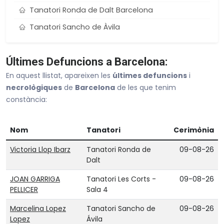
Tanatori Ronda de Dalt Barcelona
Tanatori Sancho de Àvila
Tanatori Sant Andreu Nou Barris
Últimes Defuncions a Barcelona:
Tanatori Sant Gervasi
En aquest llistat, apareixen les
últimes defuncions
i
Tanatori Sants
necrològiques
de
Barcelona
de les que tenim
Tanatori Vall d’Hebron
constància:
POBLACIONS PROPERES
Nom
Tanatori
Cerimònia
Esplugues De Llobregat
Victoria Llop Ibarz
Tanatori Ronda de
09-08-26
L'Hospitalet De Llobregat
Dalt
Cornellà De Llobregat
JOAN GARRIGA
Tanatori Les Corts -
09-08-26
Sant Just Desvern
PELLICER
Sala 4
El Prat De Llobregat
Marcelina Lopez
Tanatori Sancho de
09-08-26
Lopez
Ávila
Veure tot Barcelona