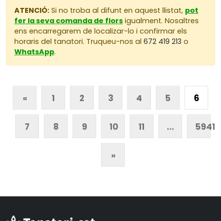
ATENCIÓ:
Si no troba al difunt en aquest llistat,
pot
fer la seva comanda de flors
igualment. Nosaltres
ens encarregarem de localizar-lo i confirmar els
horaris del tanatori. Truqueu-nos al
672 419 213
o
WhatsApp
.
«
1
2
3
4
5
6
7
8
9
10
11
...
5941
»